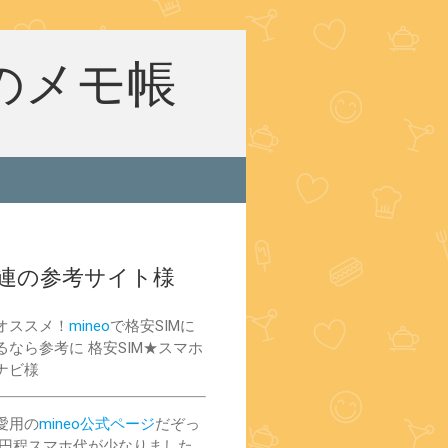
のメモ帳
関連の参考サイト様
オススメ！
mineo
で格安SIMに
るなら参考に 格安SIM★スマホ
ナビ様
愛用の
mineo公式ページ
だぞっ
00円程スマホ代が少なりました