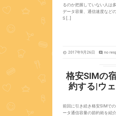
るのか把握していない人は多
データ容量、通信速度などの
S […]
2017年9月26日
no res
av_timer
comment
格安SIMの
約する|ウェ
前回に引き続き格安SIMで
ータ通信容量の節約術を紹介