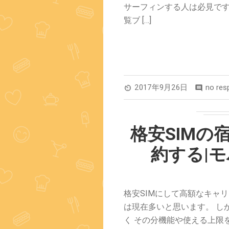
サーフィンする人は必見です
覧ブ […]
2017年9月26日
no res
av_timer
comment
格安SIMの
約する|
格安SIMにして高額なキャ
は現在多いと思います。 し
く その分機能や使える上限