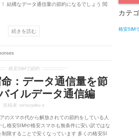
！ 結構なデータ通信量の節約になるでしょう 閲
カテ
格安SIM
続きを読む
ponses
格安SIMで節約
宿命：データ通信量を節
モバイルデータ通信編
投稿者:
setsuyaku-x
リアのスマホ代から解放されての節約をしている人
かし格安SIMや格安スマホも無条件に安い訳ではな
を制限することで安くなっています 多くの格安SI