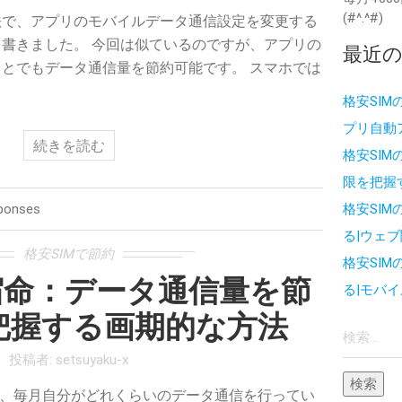
(#^.^#)
法で、アプリのモバイルデータ通信設定を変更する
書きました。 今回は似ているのですが、アプリの
最近
とでもデータ通信量を節約可能です。 スマホでは
格安SI
プリ自動
続きを読む
格安SI
限を把握
ponses
格安SI
る|ウェブ
格安SIMで節約
格安SI
宿命：データ通信量を節
る|モバ
把握する画期的な方法
検
索:
投稿者:
setsuyaku-x
も、毎月自分がどれくらいのデータ通信を行ってい