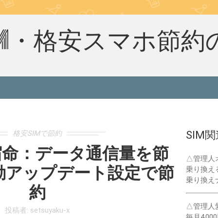
IM・格安スマホ節約
格安SIMで節約
SIM
宿命：データ通信量を節
△管理人
動アップデート設定で節
乗り換え
乗り換え
約
△管理人
投稿者:
setsuyaku-x
毎月40