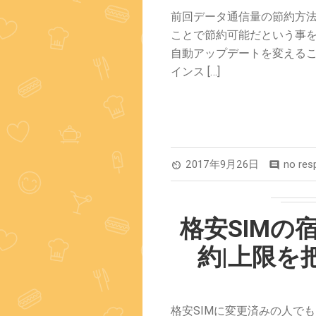
前回データ通信量の節約方
ことで節約可能だという事を
自動アップデートを変えるこ
インス […]
2017年9月26日
no res
av_timer
comment
格安SIMの
約|上限を
格安SIMに変更済みの人で