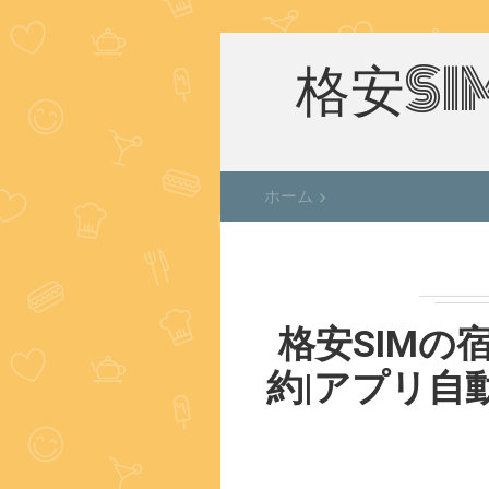
格安S
ホーム
keyboard_arrow_right
格安SIMの
約|アプリ自