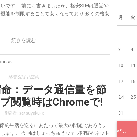
いです。 前にも書きましたが、格安SIMは通話や
機能を制限することで安くなっており 多くの格安
月
火
続きを読む
3
4
ponses
10
11
格安SIMで節約
17
18
宿命：データ通信量を節
24
25
ブ閲覧時はChromeで!
投稿者:
setsuyaku-x
31
の節約生活を送るにあたって最大の問題であろうデ
« 9月
します。 今回はしょっちゅうウェブ閲覧やネット