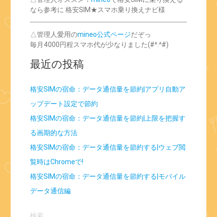
なら参考に 格安SIM★スマホ乗り換えナビ様
△管理人愛用の
mineo公式ページ
だぞっ
毎月4000円程スマホ代が少なりました(#^.^#)
最近の投稿
格安SIMの宿命：データ通信量を節約|アプリ自動ア
ップデート設定で節約
格安SIMの宿命：データ通信量を節約|上限を把握す
る画期的な方法
格安SIMの宿命：データ通信量を節約する|ウェブ閲
覧時はChromeで!
格安SIMの宿命：データ通信量を節約する|モバイル
データ通信編
検
索: