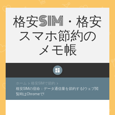
格安SIM・格安
スマホ節約の
メモ帳
dashboard
ホーム
格安SIMで節約
keyboard_arrow_right
keyboard_arrow_right
格安SIMの宿命：データ通信量を節約する|ウェブ閲
覧時はChromeで!